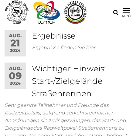
MENÜ
Ergebnisse
AUG.
21
Ergebnisse finden Sie hier
2024
Wichtiger Hinweis:
AUG.
09
Start-/Zielgelände
2024
Straßenrennen
Sehr geehrte Teilnehmer und Freunde des
Radweltpokals, aufgrund verkehrsrechtlicher
Anordnungen sind wir gezwungen, das Start- und
Zielgeländedes Radweltpokal-Straßenrennens zu
verlegen.Das neue Start- und Zielgelände befindet